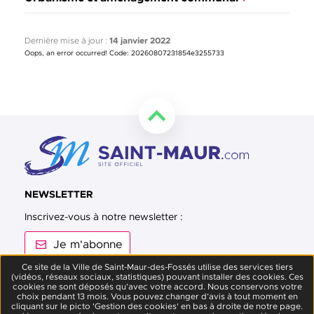
Dernière mise à jour :
14 janvier 2022
Oops, an error occurred! Code: 20260807231854e3255733
Retourner en haut de la page
NEWSLETTER
Inscrivez-vous à notre newsletter :
Je m'abonne
Ce site de la Ville de Saint-Maur-des-Fossés utilise des services tiers
(vidéos, réseaux sociaux, statistiques) pouvant installer des cookies. Ces
Suivez-nous sur Facebook
Suivez-nous sur Twitter
Suivez-nous sur Instagram
Suivez-nous sur Youtube
Suivez-nous sur L
cookies ne sont déposés qu’avec votre accord. Nous conservons votre
choix pendant 13 mois. Vous pouvez changer d’avis à tout moment en
cliquant sur le picto 'Gestion des cookies' en bas à droite de notre page.