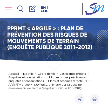
Panneau de gestion des cookies
Menu
ACCÈS DE LA FENÊTRE DES RACCOUR
EN
1
CLIC
Recherche
Démarches
PPRMT « ARGILE » : PLAN DE
PRÉVENTION DES RISQUES DE
MOUVEMENTS DE TERRAIN
(ENQUÊTE PUBLIQUE 2011-2012)
Accueil
Ma ville
Cadre de vie
Les grands projets
Enquêtes et concertations publiques
Les précédentes
Page active 
enquêtes et consultations
Plans et schémas directeurs
PPRMT « argile » : plan de prévention des risques de
mouvements de terrain (enquête publique 2011-2012)
Imprimer
Partager