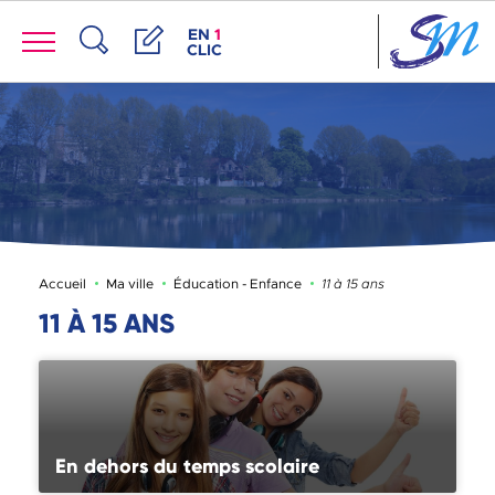
Panneau de gestion des cookies
Menu
ACCÈS DE LA FENÊTRE DES RACCOUR
EN
1
CLIC
Recherche
Démarches
Page active :
Accueil
Ma ville
Éducation - Enfance
11 à 15 ans
11 À 15 ANS
En dehors du temps scolaire