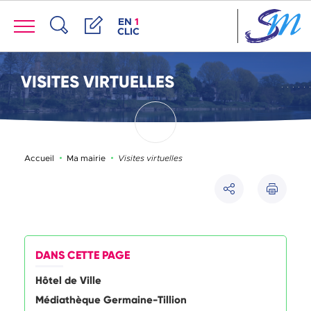
Panneau de gestion des cookies
Menu
ACCÈS DE LA FENÊTRE DES RACCOUR
EN
1
CLIC
Recherche
Démarches
VISITES VIRTUELLES
Page active :
Accueil
Ma mairie
Visites virtuelles
Imprimer
Partager
DANS CETTE PAGE
Hôtel de Ville
Médiathèque Germaine-Tillion