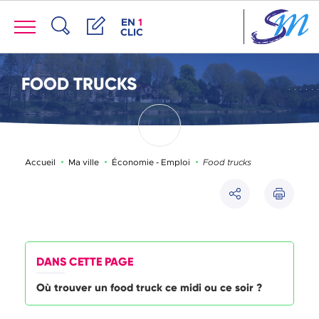
Panneau de gestion des cookies
Menu
ACCÈS DE LA FENÊTRE DES RACCOUR
EN
1
CLIC
Recherche
Démarches
FOOD TRUCKS
Page active :
Accueil
Ma ville
Économie - Emploi
Food trucks
Imprimer
Partager
DANS CETTE PAGE
Où trouver un food truck ce midi ou ce soir ?