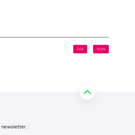
OUI
NON
Retourner en haut de l
 newsletter :