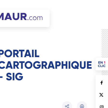
PORTAIL
CARTOGRAPHIQUE
ACCÈ
EN
1
CLIC
- SIG
Imprimer