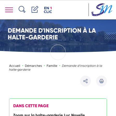
Panneau de gestion des cookies
Menu
ACCÈS DE LA FENÊTRE DES RACCOUR
EN
1
CLIC
Recherche
Démarches
DEMANDE D'INSCRIPTION À LA
HALTE-GARDERIE
Page active :
Accueil
Démarches
Famille
Demande d'inscription à la
halte-garderie
Imprimer
Partager
DANS CETTE PAGE
Zoom sur la halte-garderie Luc Noyelle