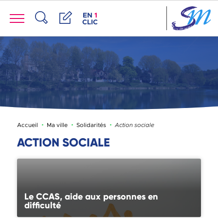
Panneau de gestion des cookies
Menu
ACCÈS DE LA FENÊTRE DES RACCOUR
EN
1
CLIC
Recherche
Démarches
Page active :
Accueil
Ma ville
Solidarités
Action sociale
ACTION SOCIALE
Le CCAS, aide aux personnes en
difficulté