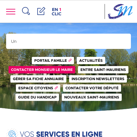
Panneau de gestion des cookies
Menu
ACCÈS DE LA FENÊTRE DES RACCOUR
EN
1
CLIC
Recherche
Démarches
Rechercher sur le site
Rechercher
PORTAIL FAMILLE
ACTUALITÉS
CONTACTER MONSIEUR LE MAIRE
ENTRE SAINT-MAURIENS
GÉRER SA FICHE ANNUAIRE
INSCRIPTION NEWSLETTERS
ESPACE CITOYENS
CONTACTER VOTRE DÉPUTÉ
GUIDE DU HANDICAP
NOUVEAUX SAINT-MAURIENS
SERVICES EN LIGNE
VOS