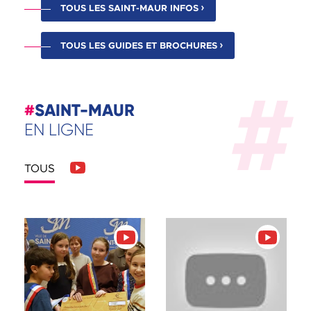
TOUS LES SAINT-MAUR INFOS
TOUS LES GUIDES ET BROCHURES
#
SAINT-MAUR
EN LIGNE
AFFICHER LES PUBLICATIONS DE
LES RÉSEAUX SOCIAUX
TOUS
Afficher uniquement les publications de Youtube