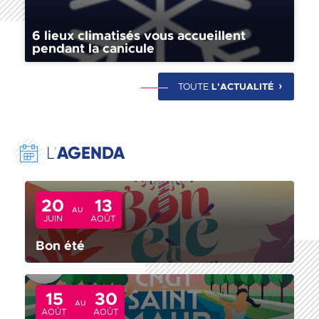
6 lieux climatisés vous accueillent
pendant la canicule
TOUTE
L'ACTUALITÉ
AGENDA
L
'
20
13
AU
JUIN
AOÛT
Bon été
15
30
AU
AOÛT
AOÛT