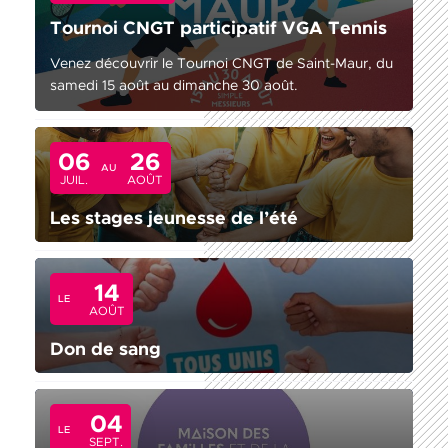
Tournoi CNGT participatif VGA Tennis
Venez découvrir le Tournoi CNGT de Saint-Maur, du
samedi 15 août au dimanche 30 août.
06
26
AU
JUIL.
AOÛT
Les stages jeunesse de l’été
14
LE
AOÛT
Don de sang
04
LE
SEPT.