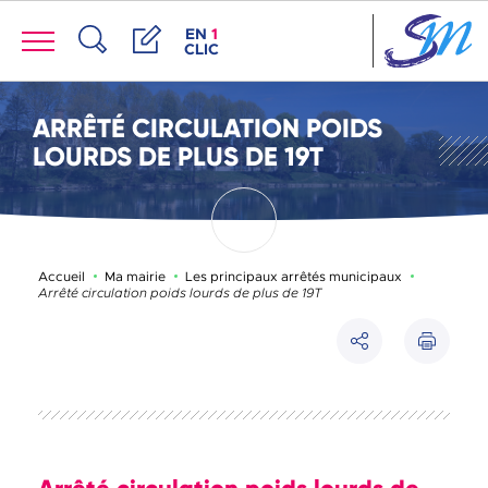
Panneau de gestion des cookies
Menu
ACCÈS DE LA FENÊTRE DES RACCOUR
EN
1
CLIC
Recherche
Démarches
ARRÊTÉ CIRCULATION POIDS
LOURDS DE PLUS DE 19T
Page activ
Accueil
Ma mairie
Les principaux arrêtés municipaux
Arrêté circulation poids lourds de plus de 19T
Imprimer
Partager