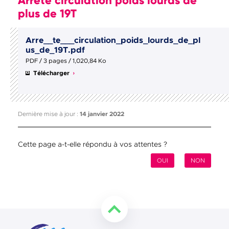
Arrêté circulation poids lourds de
plus de 19T
Arre__te___circulation_poids_lourds_de_pl
us_de_19T.pdf
PDF / 3 pages / 1,020,84 Ko
Télécharger
Dernière mise à jour :
14 janvier 2022
Cette page a-t-elle répondu à vos attentes ?
OUI
NON
Retourner en haut de la page