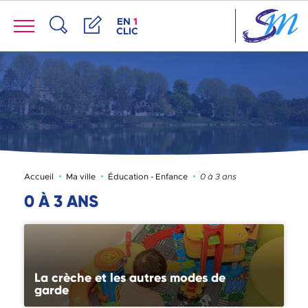
Panneau de gestion des cookies
Menu
ACCÈS DE LA FENÊTRE DES RACCOUR
EN
1
CLIC
Recherche
Démarches
Page active :
Accueil
Ma ville
Éducation - Enfance
0 à 3 ans
0 À 3 ANS
La crèche et les autres modes de
garde