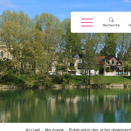
Panneau de gestion des cookies
Recherche
D
Accueil
Ma mairie
Publication des actes règlement