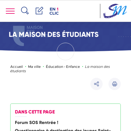
Panneau de gestion des cookies
Menu
ACCÈS DE LA FENÊTRE DES RACCOUR
EN
1
CLIC
Recherche
Démarches
LA MAISON DES ÉTUDIANTS
Page active :
Accueil
Ma ville
Éducation - Enfance
La maison des
étudiants
Imprimer
Partager
DANS CETTE PAGE
Forum SOS Rentrée !
Questionnaire à destination des jeunes Saint-