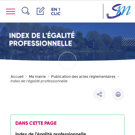
Panneau de gestion des cookies
Menu
ACCÈS DE LA FENÊTRE DES RACCOUR
EN
1
CLIC
Recherche
Démarches
INDEX DE L'ÉGALITÉ
PROFESSIONNELLE
Page act
Accueil
Ma mairie
Publication des actes règlementaires
Index de l'égalité professionnelle
Imprimer
Partager
DANS CETTE PAGE
Index de l'égalité professionnelle