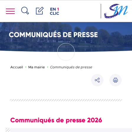
Panneau de gestion des cookies
Menu
ACCÈS DE LA FENÊTRE DES RACCOUR
EN
1
CLIC
Recherche
Démarches
COMMUNIQUÉS DE PRESSE
Page active :
Accueil
Ma mairie
Communiqués de presse
Imprimer
Partager
Communiqués de presse 2026