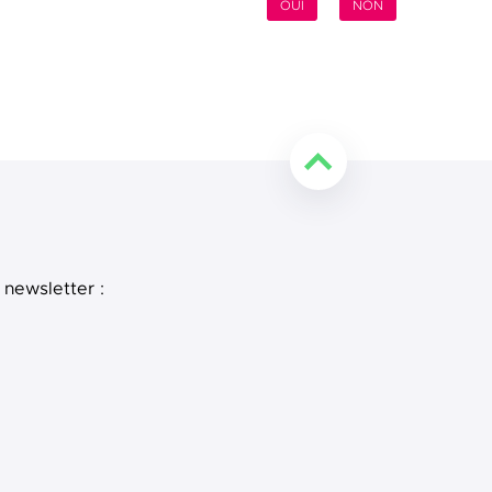
OUI
NON
Retourner en haut de l
 newsletter :
e
 LinkedIn