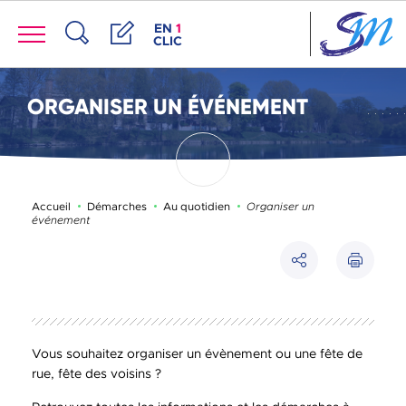
Panneau de gestion des cookies
Menu
ACCÈS DE LA FENÊTRE DES RACCOUR
EN
1
CLIC
Recherche
Démarches
ORGANISER UN ÉVÉNEMENT
Page active :
Accueil
Démarches
Au quotidien
Organiser un
événement
Imprimer
Partager
Vous souhaitez organiser un évènement ou une fête de
rue, fête des voisins ?