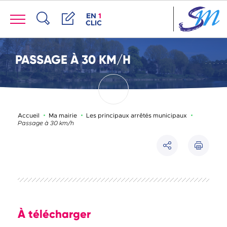
Panneau de gestion des cookies
Menu
ACCÈS DE LA FENÊTRE DES RACCOUR
EN
1
CLIC
Recherche
Démarches
PASSAGE À 30 KM/H
Page activ
Accueil
Ma mairie
Les principaux arrêtés municipaux
Passage à 30 km/h
Imprimer
Partager
À télécharger