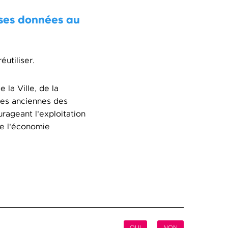
 ses données au
éutiliser.
la Ville, de la
les anciennes des
urageant l'exploitation
de l'économie
OUI
NON