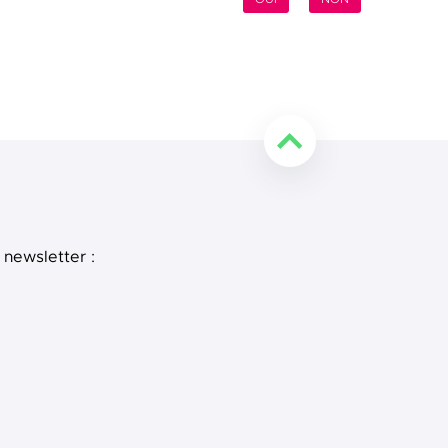
Retourner en haut de l
 newsletter :
e
 LinkedIn