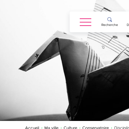
Panneau de gestion des cookies
Recherche
D
Accueil
Ma ville
Culture
Conservatoire
Page ac
Discipli