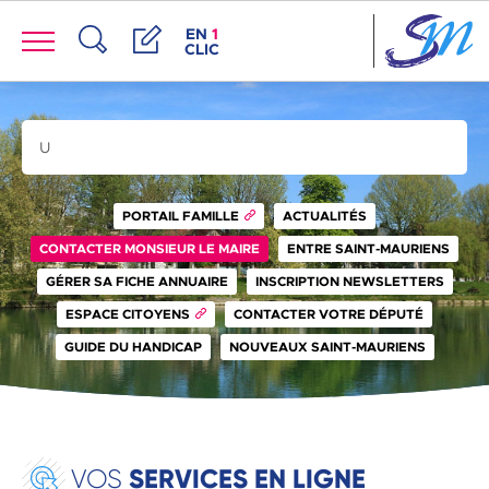
Panneau de gestion des cookies
Menu
ACCÈS DE LA FENÊTRE DES RACCOUR
EN
1
CLIC
Recherche
Démarches
Rechercher sur le site
Rechercher
PORTAIL FAMILLE
ACTUALITÉS
CONTACTER MONSIEUR LE MAIRE
ENTRE SAINT-MAURIENS
GÉRER SA FICHE ANNUAIRE
INSCRIPTION NEWSLETTERS
ESPACE CITOYENS
CONTACTER VOTRE DÉPUTÉ
GUIDE DU HANDICAP
NOUVEAUX SAINT-MAURIENS
SERVICES EN LIGNE
VOS