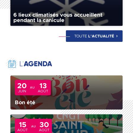
6 lieux climatisés vous accueillent
pendant la canicule
TOUTE
L'ACTUALITÉ
AGENDA
L
'
20
13
AU
JUIN
AOÛT
Bon été
15
30
AU
AOÛT
AOÛT