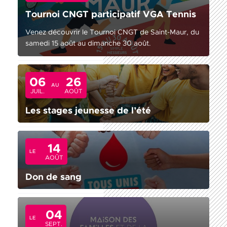
Tournoi CNGT participatif VGA Tennis
Venez découvrir le Tournoi CNGT de Saint-Maur, du
samedi 15 août au dimanche 30 août.
06
26
AU
JUIL.
AOÛT
Les stages jeunesse de l’été
14
LE
AOÛT
Don de sang
04
LE
SEPT.