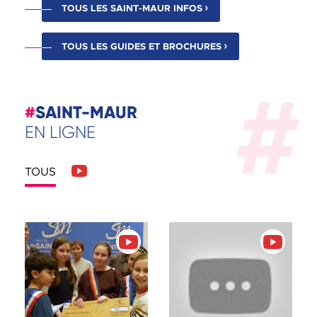
TOUS LES SAINT-MAUR INFOS
TOUS LES GUIDES ET BROCHURES
#
SAINT-MAUR
EN LIGNE
AFFICHER LES PUBLICATIONS DE
LES RÉSEAUX SOCIAUX
TOUS
Afficher uniquement les publications de Youtube