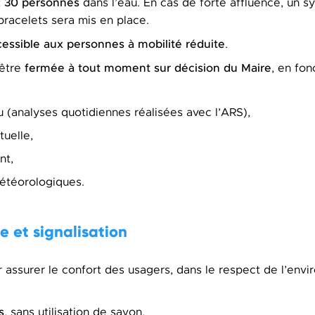
: 30 personnes
dans l’eau. En cas de forte affluence, un 
bracelets sera mis en place.
cessible aux personnes à mobilité réduite
.
fermée à tout moment sur décision du Maire
 être
, en fon
au (analyses quotidiennes réalisées avec l’ARS),
tuelle,
nt,
étéorologiques.
e et signalisation
r assurer le confort des usagers, dans le respect de l’envi
s
, sans utilisation de savon.