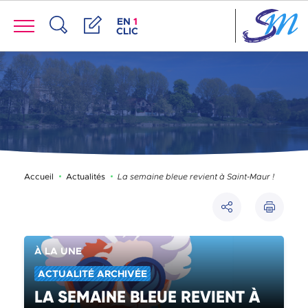
Panneau de gestion des cookies
Menu
ACCÈS DE LA FENÊTRE DES RACCOUR
EN
1
CLIC
Recherche
Démarches
Accueil
Actualités
La semaine bleue revient à Saint-Maur !
Imprimer
Partager
CATÉGORIE(S) :
À LA UNE
ACTUALITÉ ARCHIVÉE
LA SEMAINE BLEUE REVIENT À