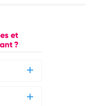
es et
dant ?