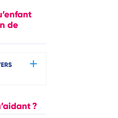
u’enfant
on de
VERS
’aidant ?