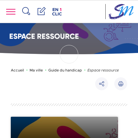
Panneau de gestion des cookies
Menu
ACCÈS DE LA FENÊTRE DES RACCOUR
EN
1
CLIC
Recherche
Démarches
ESPACE RESSOURCE
Page active :
Accueil
Ma ville
Guide du handicap
Espace ressource
Imprimer
Partager