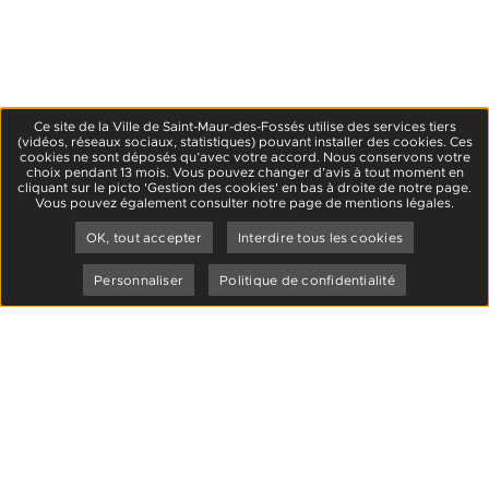
Ce site de la Ville de Saint-Maur-des-Fossés utilise des services tiers
(vidéos, réseaux sociaux, statistiques) pouvant installer des cookies. Ces
cookies ne sont déposés qu’avec votre accord. Nous conservons votre
choix pendant 13 mois. Vous pouvez changer d’avis à tout moment en
cliquant sur le picto 'Gestion des cookies' en bas à droite de notre page.
Vous pouvez également consulter notre page de mentions légales.
OK, tout accepter
Interdire tous les cookies
Personnaliser
Politique de confidentialité