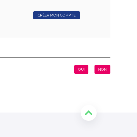
OUI
NON
Retourner en haut de l