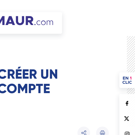
CRÉER UN
ACCÈ
EN
1
CLIC
COMPTE
Imprimer