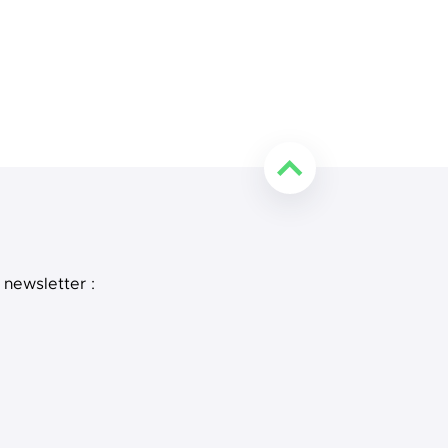
Retourner en haut de l
 newsletter :
e
 LinkedIn