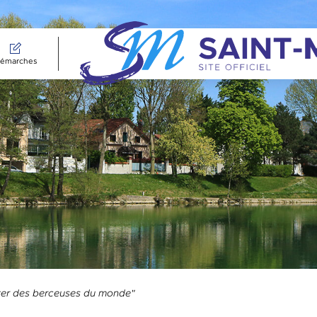
émarches
nter des berceuses du monde"