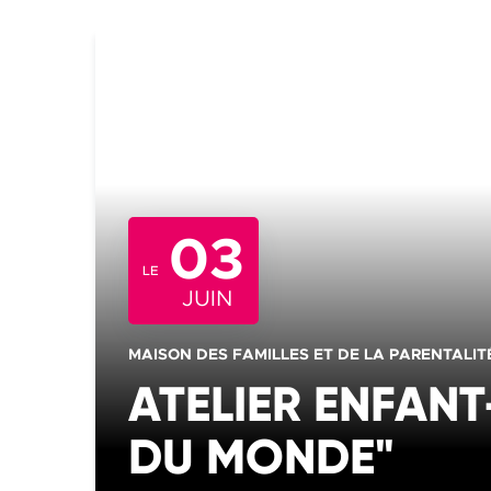
03
LE
JUIN
CATÉGORIE(S) :
MAISON DES FAMILLES ET DE LA PARENTALIT
ATELIER ENFANT
DU MONDE"