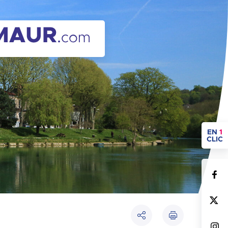
ACCÈ
EN
1
CLIC
Imprimer
Partager