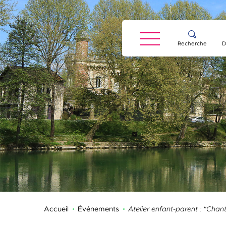
Panneau de gestion des cookies
Recherche
D
Accueil
Événements
Atelier enfant-parent : "Cha