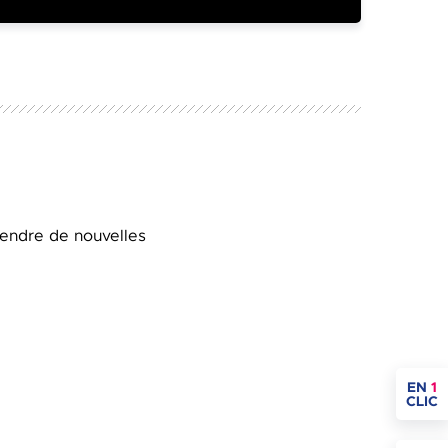
endre de nouvelles
ACCÈ
EN
1
CLIC