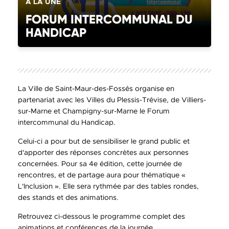
CATÉGORIE(S) :
À LA UNE
FORUM INTERCOMMUNAL DU
HANDICAP
La Ville de Saint-Maur-des-Fossés organise en
partenariat avec les Villes du Plessis-Trévise, de Villiers-
sur-Marne et Champigny-sur-Marne le Forum
intercommunal du Handicap.
Celui-ci a pour but de sensibiliser le grand public et
d'apporter des réponses concrètes aux personnes
concernées. Pour sa 4e édition, cette journée de
rencontres, et de partage aura pour thématique «
L'Inclusion ». Elle sera rythmée par des tables rondes,
des stands et des animations.
Retrouvez ci-dessous le programme complet des
animations et conférences de la journée