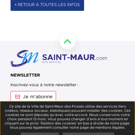
RETOUR À TOUTES LES INFOS
Retourner en haut de la page
NEWSLETTER
Inscrivez-vous à notre newsletter :
Je m'abonne
Ce site de la Ville de Saint-Maur-des-Fossés utilise des services tiers
(vidéos, réseaux sociaux, statistiques) pouvant installer des cookies. Ces
Suivez-nous sur Facebook
Suivez-nous sur Twitter
Suivez-nous sur Instagram
Suivez-nous sur Youtube
Suivez-nous sur L
cookies ne sont déposés qu’avec votre accord. Nous conservons votre
choix pendant 13 mois. Vous pouvez changer d’avis à tout moment en
cliquant sur le picto 'Gestion des cookies' en bas à droite de notre page.
Vous pouvez également consulter notre page de mentions légales.