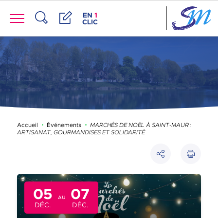
Panneau de gestion des cookies
Menu
ACCÈS DE LA FENÊTRE DES RACCOUR
EN
1
CLIC
Recherche
Démarches
Accueil
Événements
MARCHÉS DE NOËL À SAINT-MAUR :
ARTISANAT, GOURMANDISES ET SOLIDARITÉ
Imprimer
Partager
05
07
AU
DÉC.
DÉC.