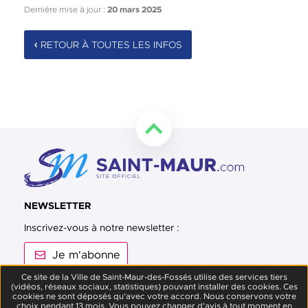
Dernière mise à jour :
20 mars 2025
RETOUR À TOUTES LES INFOS
Retourner en haut de la page
NEWSLETTER
Inscrivez-vous à notre newsletter :
Je m'abonne
Ce site de la Ville de Saint-Maur-des-Fossés utilise des services tiers
(vidéos, réseaux sociaux, statistiques) pouvant installer des cookies. Ces
Suivez-nous sur Facebook
Suivez-nous sur Twitter
Suivez-nous sur Instagram
Suivez-nous sur Youtube
Suivez-nous sur L
cookies ne sont déposés qu’avec votre accord. Nous conservons votre
choix pendant 13 mois. Vous pouvez changer d’avis à tout moment en