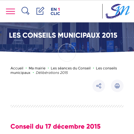
Panneau de gestion des cookies
Menu
ACCÈS DE LA FENÊTRE DES RACCOUR
EN
1
CLIC
Recherche
Démarches
LES CONSEILS MUNICIPAUX 2015
Accueil
Ma mairie
Les séances du Conseil
Les conseils
Page active :
municipaux
Délibérations 2015
Imprimer
Partager
Conseil du 17 décembre 2015