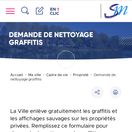
Panneau de gestion des cookies
Menu
ACCÈS DE LA FENÊTRE DES RACCOUR
EN
1
CLIC
Recherche
Démarches
DEMANDE DE NETTOYAGE
GRAFFITIS
Page active :
Accueil
Ma ville
Cadre de vie
Propreté
Demande de
nettoyage graffitis
Imprimer
Partager
La Ville enlève gratuitement les graffitis et
les affichages sauvages sur les propriétés
privées. Remplissez ce formulaire pour