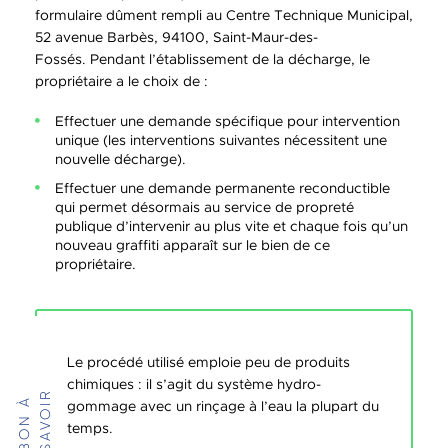
formulaire dûment rempli au Centre Technique Municipal,
52 avenue Barbès, 94100, Saint-Maur-des-
Fossés. Pendant l’établissement de la décharge, le
propriétaire a le choix de :
Effectuer une demande spécifique pour intervention
unique (les interventions suivantes nécessitent une
nouvelle décharge).
Effectuer une demande permanente reconductible
qui permet désormais au service de propreté
publique d’intervenir au plus vite et chaque fois qu’un
nouveau graffiti apparaît sur le bien de ce
propriétaire.
Le procédé utilisé emploie peu de produits
chimiques : il s’agit du système hydro-
R
B
O
N
À
S
A
V
O
I
gommage avec un rinçage à l’eau la plupart du
temps.