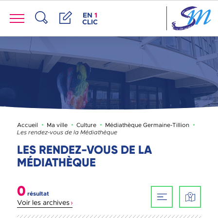
Panneau de gestion des cookies
Menu
ACCÈS DE LA FENÊTRE DES RACCOUR
EN
1
CLIC
Recherche
Démarches
Page ac
Accueil
Ma ville
Culture
Médiathèque Germaine-Tillion
Les rendez-vous de la Médiathèque
LES RENDEZ-VOUS DE LA
MÉDIATHÈQUE
0
résultat
Voir les archives