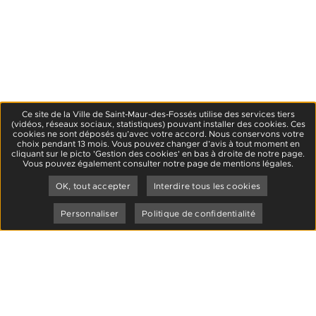
Ce site de la Ville de Saint-Maur-des-Fossés utilise des services tiers
(vidéos, réseaux sociaux, statistiques) pouvant installer des cookies. Ces
cookies ne sont déposés qu’avec votre accord. Nous conservons votre
choix pendant 13 mois. Vous pouvez changer d’avis à tout moment en
cliquant sur le picto 'Gestion des cookies' en bas à droite de notre page.
Vous pouvez également consulter notre page de mentions légales.
OK, tout accepter
Interdire tous les cookies
Personnaliser
Politique de confidentialité