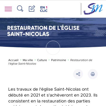
Panneau de gestion des cookies
Menu
ACCÈS DE LA FENÊTRE DES RACCOUR
EN
1
CLIC
Recherche
Démarches
RESTAURATION DE L'ÉGLISE
SAINT-NICOLAS
Page active :
Accueil
Ma ville
Culture
Patrimoine
Restauration de
l'église Saint-Nicolas
Imprimer
Partager
Les travaux de l'église Saint-Nicolas ont
débuté en 2021 et s'achèveront en 2023. Ils
consistent en la restauration des parties