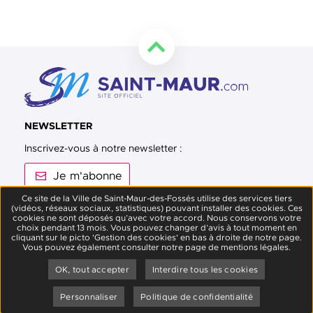
Retourner en haut de la page
NEWSLETTER
Inscrivez-vous à notre newsletter :
Je m'abonne
Ce site de la Ville de Saint-Maur-des-Fossés utilise des services tiers
(vidéos, réseaux sociaux, statistiques) pouvant installer des cookies. Ces
Suivez-nous sur Facebook
Suivez-nous sur Twitter
Suivez-nous sur Instagram
Suivez-nous sur Youtube
Suivez-nous sur L
cookies ne sont déposés qu’avec votre accord. Nous conservons votre
choix pendant 13 mois. Vous pouvez changer d’avis à tout moment en
cliquant sur le picto 'Gestion des cookies' en bas à droite de notre page.
Vous pouvez également consulter notre page de mentions légales.
OK, tout accepter
Interdire tous les cookies
Contact
Plan du site
Accessibilité
Données personnelles
Mentions légales
Crédits
Personnaliser
Politique de confidentialité