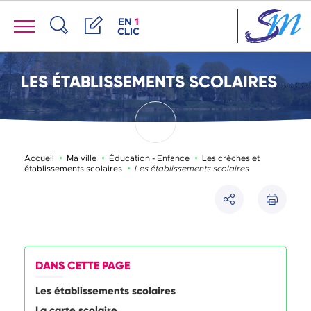
Panneau de gestion des cookies
Menu
ACCÈS DE LA FENÊTRE DES RACCOUR
EN
1
CLIC
Recherche
Démarches
LES ÉTABLISSEMENTS SCOLAIRES
Accueil
Ma ville
Éducation - Enfance
Les crèches et
Page active :
établissements scolaires
Les établissements scolaires
Imprimer
Partager
DANS CETTE PAGE
Les établissements scolaires
La carte scolaire