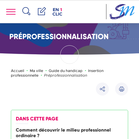
Panneau de gestion des cookies
Menu
ACCÈS DE LA FENÊTRE DES RACCOUR
EN
1
CLIC
Recherche
Démarches
PRÉPROFESSIONNALISATION
Accueil
Ma ville
Guide du handicap
Insertion
Page active :
professionnelle
Préprofessionnalisation
Imprimer
Partager
DANS CETTE PAGE
Comment découvrir le milieu professionnel
ordinaire ?