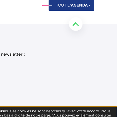
L'AGENDA
TOUT
Retourner en haut de l
 newsletter :
e
 LinkedIn
s cookies. Ces cookies ne sont déposés qu’avec votre accord. Nous
 en bas à droite de notre page. Vous pouvez également consulter