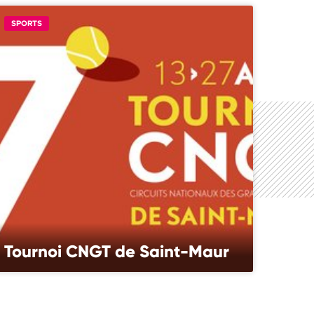
SPORTS
Tournoi CNGT de Saint-Maur
TOURNOI CNGT DE SAINT-MAUR Du 13 au 27 août 2
bis, avenue de Neptune Organisé par VGA Tennis
Juge arbitre : Sophie Crié Jeudi 25 août > 16e de
finale et 1/8e…