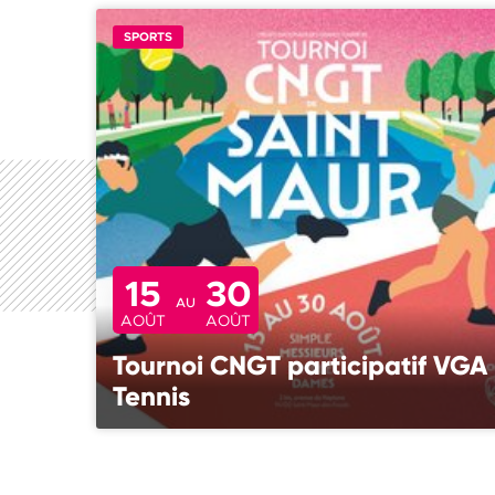
SPORTS
15
30
AU
AOÛT
AOÛT
Tournoi CNGT participatif VGA
Tennis
Venez découvrir le Tournoi CNGT de Saint-Maur, du
samedi 15 août au dimanche 30 août.