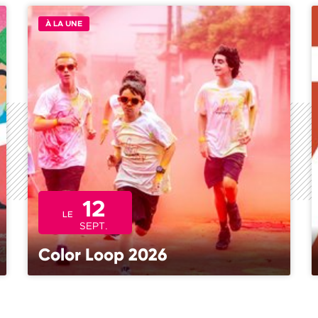
À LA UNE
12
LE
SEPT.
Color Loop 2026
La Color Loop, c’est une course conviviale et festive
d’environ 4 km, au départ du parc de l’Abbaye, avec
une arrivée au cœur du Saint-Maur Food Trucks…