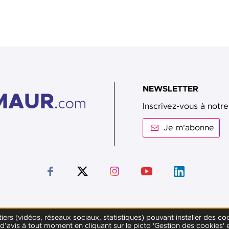
NEWSLETTER
Inscrivez-vous à notre
Je m'abonne
Suivez-nous sur Facebook
Suivez-nous sur Twitter
Suivez-nous sur Instagram
Suivez-nous sur Youtub
Suivez-nous sur
s tiers (vidéos, réseaux sociaux, statistiques) pouvant installer de
avis à tout moment en cliquant sur le picto 'Gestion des cookies'