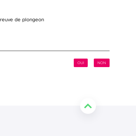
épreuve de plongeon
OUI
NON
Retourner en haut de l