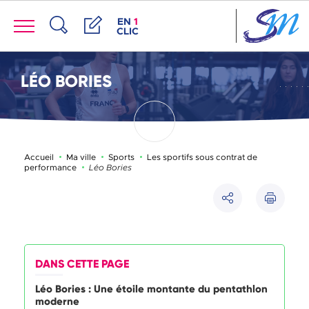
Panneau de gestion des cookies
Menu
ACCÈS DE LA FENÊTRE DES RACCOUR
EN
1
CLIC
Recherche
Démarches
LÉO BORIES
Accueil
Ma ville
Sports
Les sportifs sous contrat de
Page active :
performance
Léo Bories
Imprimer
Partager
DANS CETTE PAGE
Léo Bories : Une étoile montante du pentathlon
moderne