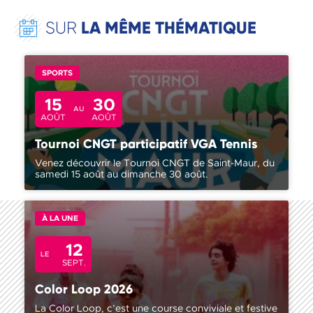
LA MÊME THÉMATIQUE
SUR
SPORTS
15
30
AU
AOÛT
AOÛT
Tournoi CNGT participatif VGA Tennis
Venez découvrir le Tournoi CNGT de Saint-Maur, du
samedi 15 août au dimanche 30 août.
À LA UNE
12
LE
SEPT.
Color Loop 2026
La Color Loop, c’est une course conviviale et festive