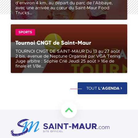
d’environ 4 km, au départ du parc de l’Abbaye,
avec une arrivée au cœur du Saint-Maur Food
Trucks…
SPORTS
Tournoi CNGT de Saint-Maur
TOURNOI CNGT DE SAINT-MAUR Du 13 au 27 août
2 bis, avenue de Neptune Organisé par VGA Tennis
Juge arbitre : Sophie Crié Jeudi 25 août > 16e de
finale et 1/8e…
TOUT
L'AGENDA
Retourner en haut de la page