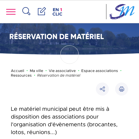
Panneau de gestion des cookies
Menu
ACCÈS DE LA FENÊTRE DES RACCOUR
EN
1
CLIC
Recherche
Démarches
RÉSERVATION DE MATÉRIEL
Accueil
Ma ville
Vie associative
Espace associations
Page active :
Ressources
Réservation de matériel
Imprimer
Partager
Le matériel municipal peut être mis à
disposition des associations pour
l'organisation d'évènements (brocantes,
lotos, réunions...)