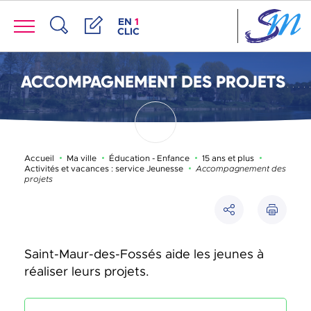
Panneau de gestion des cookies
Menu
ACCÈS DE LA FENÊTRE DES RACCOUR
EN
1
CLIC
Recherche
Démarches
ACCOMPAGNEMENT DES PROJETS
Accueil
Ma ville
Éducation - Enfance
15 ans et plus
Page active :
Activités et vacances : service Jeunesse
Accompagnement des
projets
Imprimer
Partager
Saint-Maur-des-Fossés aide les jeunes à
réaliser leurs projets.