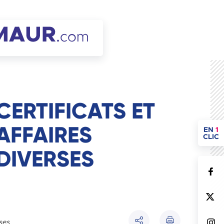
CERTIFICATS ET
AFFAIRES
ACCÈ
EN
1
CLIC
DIVERSES
Imprimer
rses