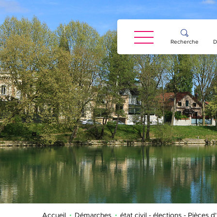
Panneau de gestion des cookies
Recherche
D
Accueil
Démarches
état civil - élections - Pièces d