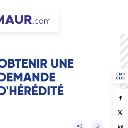
OBTENIR UNE
DEMANDE
ACCÈ
EN
1
CLIC
D'HÉRÉDITÉ
Imprimer