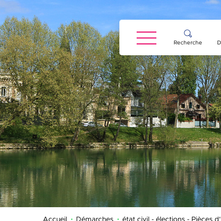
Panneau de gestion des cookies
Recherche
D
Accueil
Démarches
état civil - élections - Pièces d