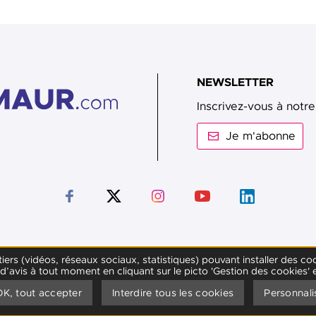
NEWSLETTER
Inscrivez-vous à notre
Je m'abonne
Suivez-nous sur Facebook
Suivez-nous sur Twitter
Suivez-nous sur Instagram
Suivez-nous sur Youtub
Suivez-nous sur
s tiers (vidéos, réseaux sociaux, statistiques) pouvant installer de
avis à tout moment en cliquant sur le picto 'Gestion des cookies'
Accessibilité
Données personnelles
Mentio
OK, tout accepter
Interdire tous les cookies
Personnali