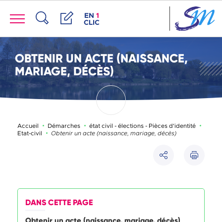
Panneau de gestion des cookies
Menu
ACCÈS DE LA FENÊTRE DES RACCOUR
EN
1
CLIC
Recherche
Démarches
OBTENIR UN ACTE (NAISSANCE,
MARIAGE, DÉCÈS)
Accueil
Démarches
état civil - élections - Pièces d'identité
Page active :
Etat-civil
Obtenir un acte (naissance, mariage, décès)
Imprimer
Partager
DANS CETTE PAGE
Obtenir un acte (naissance, mariage, décès)